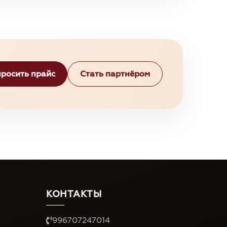
росить прайс
Стать партнёром
КОНТАКТЫ
996707247014