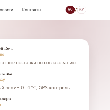
овости
Контакты
/
RU
KY
объёмы
елю
отные поставки по согласованию.
ставка
оду
й режим 0–4 °C, GPS‑контроль.
джера
а