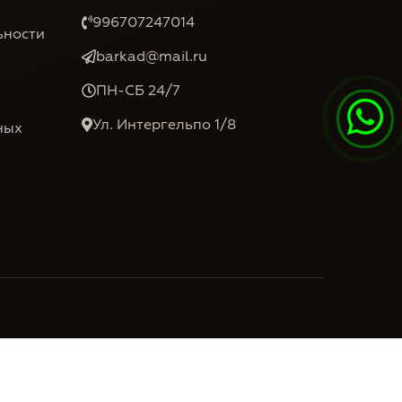
996707247014
ьности
barkad@mail.ru
ПН-СБ 24/7
Ул. Интергельпо 1/8
ных
DIO.KG