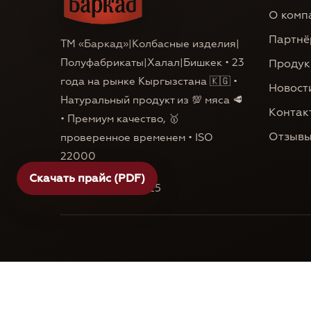
О комп
Партнё
ТМ «Баркад»|Колбасные изделия|
Полуфабрикаты|Халал|Бишкек • 23
Продук
года на рынке Кыргызстана 🇰🇬 •
Новост
Натуральный продукт из 💯 мяса 🥩
Контак
• Премиум качество, 🥇
Отзыв
проверенное временем • ISO
22000
Скачать прайс (PDF)
Бишкек 2005-2025
© 2024