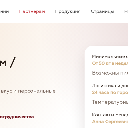
ании
Партнёрам
Продукция
Страницы
Н
Минимальные 
м /
От 50 кг в нед
Возможны пил
Логистика и до
 вкус и персональные
24 часа по гор
Температурны
Контакты мене
сотрудничества
Анна Сергеевн