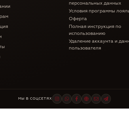
персональных данных
ании
Условия программы лоял
рам
Оферта
ция
Полная инструкция по
использованию
и
Удаление аккаунта и дан
ты
пользователя
ы
МЫ В СОЦСЕТЯХ
 ТМ «Баркад»
Все права Защищены. Сайт сделан
BSTU