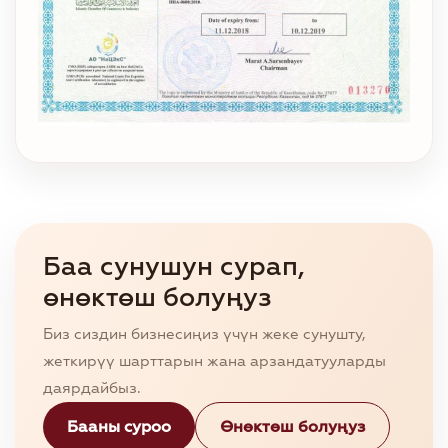
Баа сунушун сурап,
өнөктөш болуңуз
Биз сиздин бизнесиңиз үчүн жеке сунушту,
жеткирүү шарттарын жана арзандатууларды
даярдайбыз.
Бааны суроо
Өнөктөш болуңуз