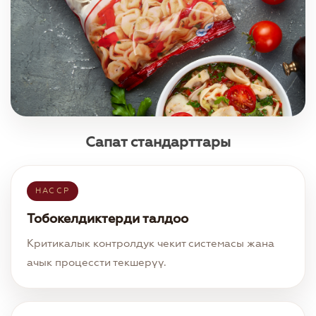
Сапат стандарттары
HACCP
Тобокелдиктерди талдоо
Критикалык контролдук чекит системасы жана
ачык процессти текшерүү.