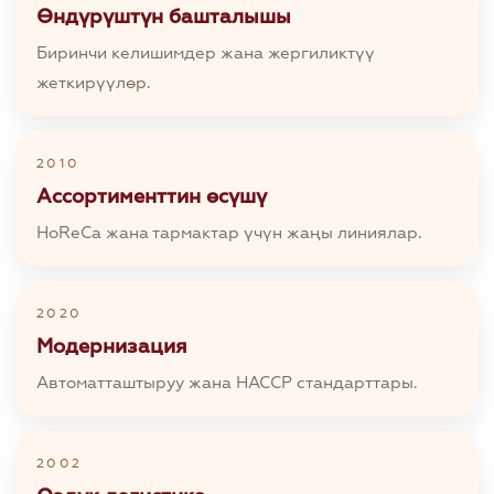
Өндүрүштүн башталышы
Биринчи келишимдер жана жергиликтүү
жеткирүүлөр.
2010
Ассортименттин өсүшү
HoReCa жана тармактар ​​үчүн жаңы линиялар.
2020
Модернизация
Автоматташтыруу жана HACCP стандарттары.
2002