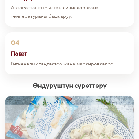
Автоматташтырылган линиялар жана
температураны башкаруу.
04
Пакет
Гигиеналык таңгактоо жана маркировкалоо.
Өндүрүштүн сүрөттөрү