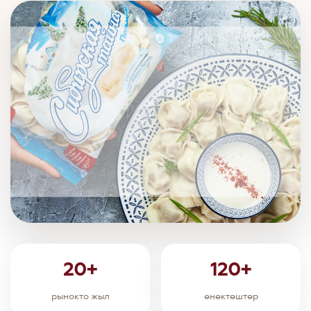
20+
120+
рынокто жыл
өнөктөштөр