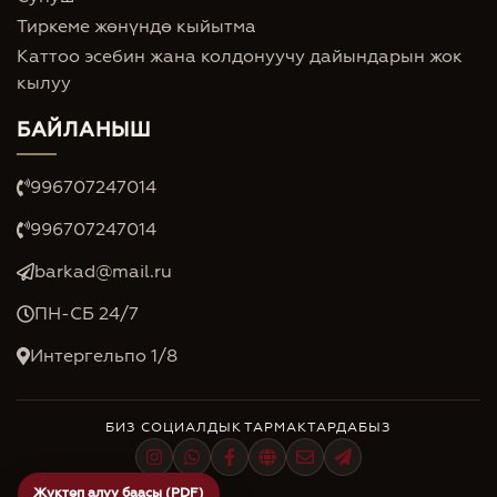
Тиркеме жөнүндө кыйытма
Каттоо эсебин жана колдонуучу дайындарын жок
кылуу
БАЙЛАНЫШ
996707247014
996707247014
barkad@mail.ru
ПН-СБ 24/7
Интергельпо 1/8
БИЗ СОЦИАЛДЫК ТАРМАКТАРДАБЫЗ
Жүктөп алуу баасы (PDF)