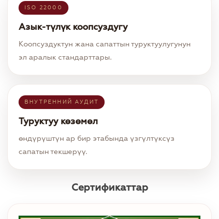
ISO 22000
Азык-түлүк коопсуздугу
Коопсуздуктун жана сапаттын туруктуулугунун
эл аралык стандарттары.
ВНУТРЕННИЙ АУДИТ
Туруктуу көзөмөл
өндүрүштүн ар бир этабында үзгүлтүксүз
сапатын текшерүү.
Сертификаттар