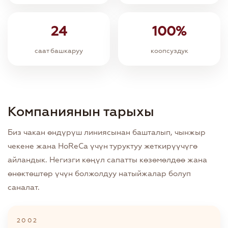
24
100%
саат башкаруу
коопсуздук
Компаниянын тарыхы
Биз чакан өндүрүш линиясынан башталып, чынжыр
чекене жана HoReCa үчүн туруктуу жеткирүүчүгө
айландык. Негизги көңүл сапатты көзөмөлдөө жана
өнөктөштөр үчүн болжолдуу натыйжалар болуп
саналат.
2002