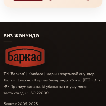
БИЗ ЖӨНҮНДӨ
TM "Баркад" | Колбаса | жарым-жартылай өнүмдөр |
Халал | Бишкек • Кыргыз базарында 23 жыл 🇰🇬 • Эт эт
🥩 • Премиум сапаты, 🥇 убакыттын өтүшү менен
тастыкталды • ISO 22000
Бишкек 2005-2025