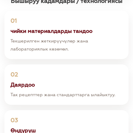
Бышыруу кадамдары / технологиясы
01
чийки материалдарды тандоо
Текшерилген жеткирүүчүлөр жана
лабораториялык көзөмөл.
02
Даярдоо
Так рецепттер жана стандарттарга ылайыктуу.
03
Өндүрүш