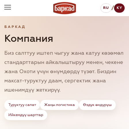
/
RU
KY
БАРКАД
Компания
Биз салттуу иштеп чыгуу жана катуу көзөмөл
стандарттарын айкалыштыруу менен, чекене
жана Охоти үчүн өнүмдөрдү түзөт. Биздин
максат-туруктуу даам, сергектик жана
ишенимдүү жеткирүү.
Туруктуу сапат
Жаңы логистика
Өздүк өндүрүш
Ийкемдүү шарттар