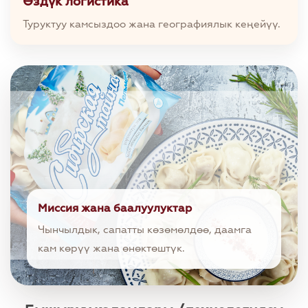
Өздүк логистика
Туруктуу камсыздоо жана географиялык кеңейүү.
Миссия жана баалуулуктар
Чынчылдык, сапатты көзөмөлдөө, даамга
кам көрүү жана өнөктөштүк.