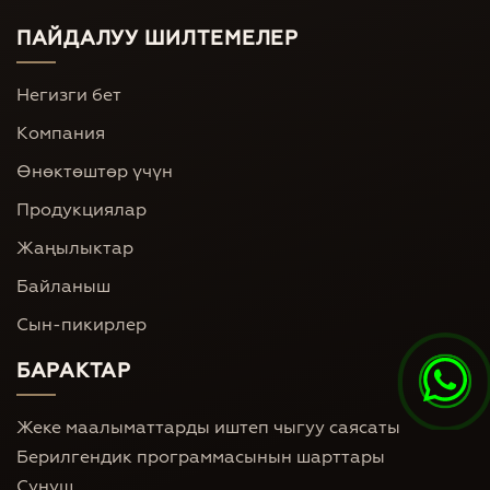
ПАЙДАЛУУ ШИЛТЕМЕЛЕР
Негизги бет
Компания
Өнөктөштөр үчүн
Продукциялар
Жаңылыктар
Байланыш
Сын-пикирлер
БАРАКТАР
Жеке маалыматтарды иштеп чыгуу саясаты
Берилгендик программасынын шарттары
Сунуш